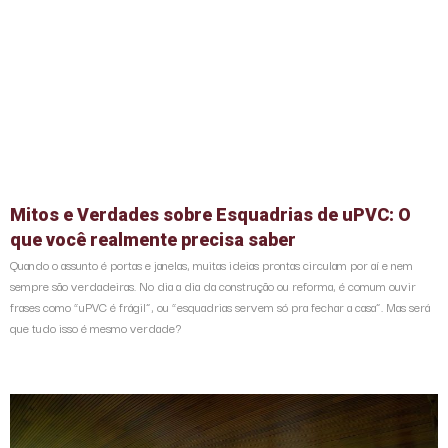
Mitos e Verdades sobre Esquadrias de uPVC: O
que você realmente precisa saber
Quando o assunto é portas e janelas, muitas ideias prontas circulam por aí e nem
sempre são verdadeiras. No dia a dia da construção ou reforma, é comum ouvir
frases como “uPVC é frágil”, ou “esquadrias servem só pra fechar a casa”. Mas será
que tudo isso é mesmo verdade?