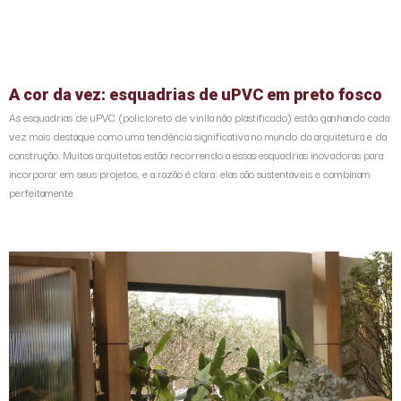
A cor da vez: esquadrias de uPVC em preto fosco
As esquadrias de uPVC (policloreto de vinila não plastificado) estão ganhando cada
vez mais destaque como uma tendência significativa no mundo da arquitetura e da
construção. Muitos arquitetos estão recorrendo a essas esquadrias inovadoras para
incorporar em seus projetos, e a razão é clara: elas são sustentáveis e combinam
perfeitamente