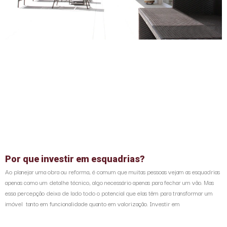
Por que investir em esquadrias?
Ao planejar uma obra ou reforma, é comum que muitas pessoas vejam as esquadrias
apenas como um detalhe técnico, algo necessário apenas para fechar um vão. Mas
essa percepção deixa de lado todo o potencial que elas têm para transformar um
imóvel tanto em funcionalidade quanto em valorização. Investir em