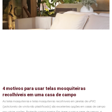
4 motivos para usar telas mosquiteiras
recolhíveis em uma casa de campo
As telas mosquiteiras e telas mosquiteiras recolhíveis em janelas de uPVC
(policloreto de vinila não plastificado) são excelentes opções em casas de campo
por várias razões: Proteção contra insetos Em áreas rurais e casas de campo, é