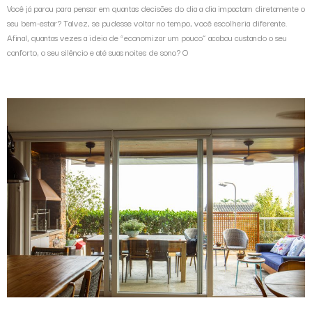
Você já parou para pensar em quantas decisões do dia a dia impactam diretamente o
seu bem-estar? Talvez, se pudesse voltar no tempo, você escolheria diferente.
Afinal, quantas vezes a ideia de “economizar um pouco” acabou custando o seu
conforto, o seu silêncio e até suas noites de sono? O