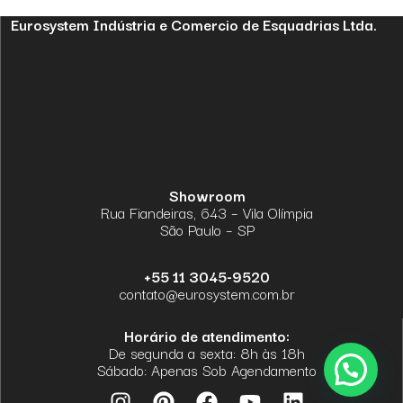
Eurosystem Indústria e Comercio de Esquadrias Ltda.
Showroom
Rua Fiandeiras, 643 – Vila Olímpia
São Paulo – SP
+55 11 3045-9520
contato@eurosystem.com.br
Horário de atendimento:
De segunda a sexta: 8h às 18h
Sábado: Apenas Sob Agendamento
I
P
F
Y
L