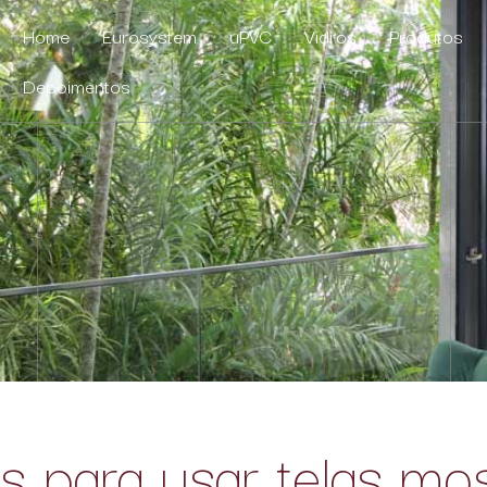
Home
Eurosystem
uPVC
Vidros
Produtos
Depoimentos
s para usar telas mos